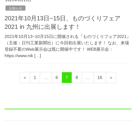
2021年9月15日
お知らせ
2021年10月13日~15日、ものづくりフェア
2021 in 九州に出展します！
2021年10月13~10月15日に開催される『ものづくりフェア2021』
（主催：日刊工業新聞社）に今回初出展いたします！ なお、来場
登録不要のWeb展示会は既に開催中です！ WEB展示会：
https://www.nik […]
投
固
固
固
固
固
«
1
…
6
7
8
…
16
»
稿
定
定
定
定
定
ペ
ペ
ペ
ペ
ペ
ナ
ー
ー
ー
ー
ー
ビ
ジ
ジ
ジ
ジ
ジ
ゲ
ー
シ