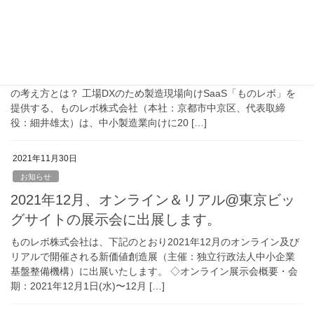
【中小製造業セミナー】元トヨタ
西田氏登壇！製造業DXの考え方
（オンライン・オフライン同時開催）
DXに成功した中小製造業2社も登壇！中小製造業に求められるDX
の考え方とは？ 工場DXのため製造現場向けSaaS「ものレボ」を
提供する、ものレボ株式会社（本社：京都市中京区、代表取締
役：細井雄太）は、中小製造業向けに20 […]
2021年11月30日
お知らせ
2021年12月、オンライン＆リアル@東京ビッ
グサイトの展示会に出展します。
ものレボ株式会社は、下記のとおり2021年12月のオンライン及び
リアルで開催される新価値創造展（主催：独立行政法人中小企業
基盤整備機構）に出展いたします。 ◇オンライン展示会概要・会
期：2021年12月1日(水)〜12月 […]