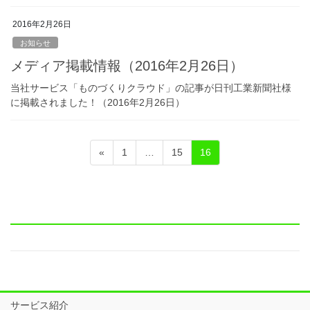
2016年2月26日
お知らせ
メディア掲載情報（2016年2月26日）
当社サービス「ものづくりクラウド」の記事が日刊工業新聞社様
に掲載されました！（2016年2月26日）
投
固
固
固
«
1
…
15
16
稿
定
定
定
ペ
ペ
ペ
ナ
ー
ー
ー
ビ
ジ
ジ
ジ
ゲ
ー
シ
ョ
サービス紹介