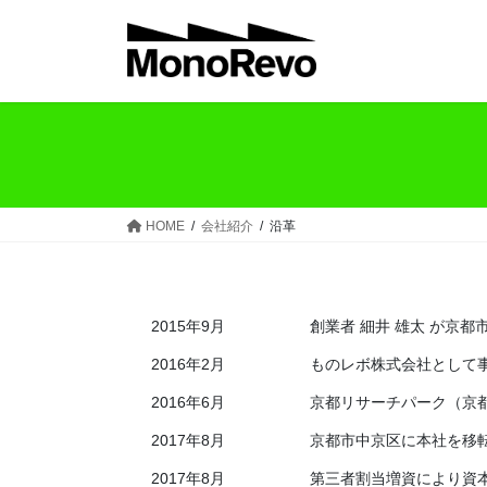
コ
ナ
ン
ビ
テ
ゲ
ン
ー
ツ
シ
へ
ョ
ス
ン
キ
に
ッ
移
HOME
会社紹介
沿革
プ
動
2015年9月
創業者 細井 雄太 が京都
2016年2月
ものレボ株式会社として
2016年6月
京都リサーチパーク（京
2017年8月
京都市中京区に本社を移
2017年8月
第三者割当増資により資本金