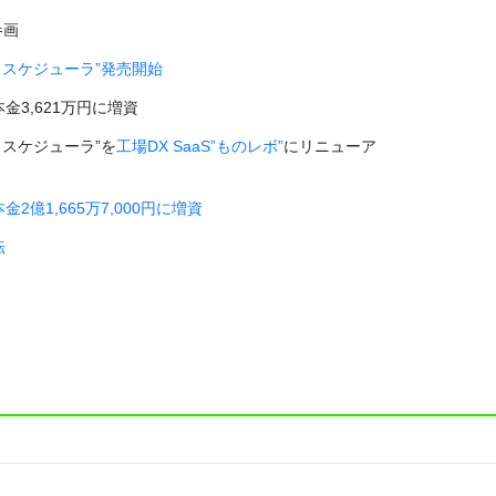
参画
トスケジューラ”発売開始
3,621万円に増資
トスケジューラ”を
工場DX SaaS”ものレボ”
にリニューア
億1,665万7,000円に増資
転
の一部を資本剰余金に移し資本金1億円に減資
Revo Vietnam Co., Ltd.設立