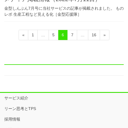
金型しんぶん7月号に当社サービスの記事が掲載されました。 もの
レボ 生産工程など見える化［金型応援隊］
投
固
固
固
固
固
«
1
…
5
6
7
…
16
»
稿
定
定
定
定
定
ペ
ペ
ペ
ペ
ペ
ナ
ー
ー
ー
ー
ー
ビ
ジ
ジ
ジ
ジ
ジ
ゲ
ー
シ
ョ
サービス紹介
ン
リーン思考とTPS
採用情報