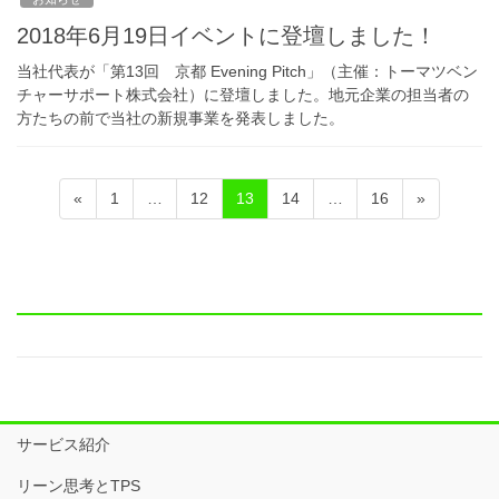
2018年6月19日イベントに登壇しました！
当社代表が「第13回 京都 Evening Pitch」（主催：トーマツベン
チャーサポート株式会社）に登壇しました。地元企業の担当者の
方たちの前で当社の新規事業を発表しました。
投
固
固
固
固
固
«
1
…
12
13
14
…
16
»
稿
定
定
定
定
定
ペ
ペ
ペ
ペ
ペ
ナ
ー
ー
ー
ー
ー
ビ
ジ
ジ
ジ
ジ
ジ
ゲ
ー
シ
ョ
サービス紹介
ン
リーン思考とTPS