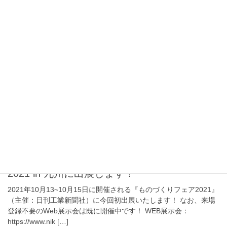
2021年10月5日
プレスリリース
第三者割当増資による1.8億円の資金調達のお
知らせ
工場DXのための現場向けSaaS「ものレボ」を提供する、ものレボ
株式会社（本社：京都市中京区、代表取締役：細井 雄太）はALL
STAR SAAS FUND、京銀未来ファンドなどの数社を引受先とする
第三者割当増資を実施し […]
2021年9月15日
お知らせ
2021年10月13日~15日、ものづくりフェア
2021 in 九州に出展します！
2021年10月13~10月15日に開催される『ものづくりフェア2021』
（主催：日刊工業新聞社）に今回初出展いたします！ なお、来場
登録不要のWeb展示会は既に開催中です！ WEB展示会：
https://www.nik […]