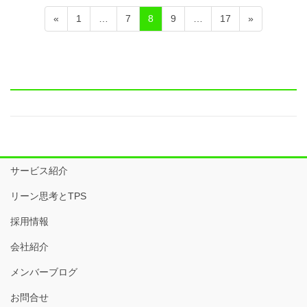
投
固
固
固
固
固
«
1
…
7
8
9
…
17
»
稿
定
定
定
定
定
ペ
ペ
ペ
ペ
ペ
ナ
ー
ー
ー
ー
ー
ビ
ジ
ジ
ジ
ジ
ジ
ゲ
ー
シ
ョ
サービス紹介
ン
リーン思考とTPS
採用情報
会社紹介
メンバーブログ
お問合せ