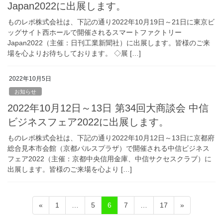
Japan2022に出展します。
ものレボ株式会社は、下記の通り2022年10月19日～21日に東京ビ
ッグサイト西ホールで開催されるスマートファクトリー
Japan2022（主催：日刊工業新聞社）に出展します。皆様のご来
場を心よりお待ちしております。 ◇展 […]
2022年10月5日
お知らせ
2022年10月12日～13日 第34回大商談会 中信
ビジネスフェア2022に出展します。
ものレボ株式会社は、下記の通り2022年10月12日～13日に京都府
総合見本市会館（京都パルスプラザ）で開催される中信ビジネス
フェア2022（主催：京都中央信用金庫、中信サクセスクラブ）に
出展します。皆様のご来場を心より […]
投
固
固
固
固
固
«
1
…
5
6
7
…
17
»
稿
定
定
定
定
定