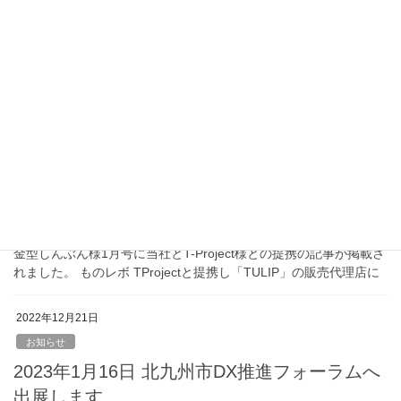
京都ビジネス交流フェア2023年に出展しま
す。
2023年2月16日(木)から開催される京都ビジネス交流フェア2023
に出展いたします！ 展示会名 京都ビジネス交流フェア2023
会期 2月16日（木）～17日（金）時間 10:00
～17:00場所 […]
2023年1月13日
お知らせ
メディア掲載情報（2023年1月13日）
金型しんぶん様1月号に当社とT-Project様との提携の記事が掲載さ
れました。 ものレボ TProjectと提携し「TULIP」の販売代理店に
2022年12月21日
お知らせ
2023年1月16日 北九州市DX推進フォーラムへ
出展します