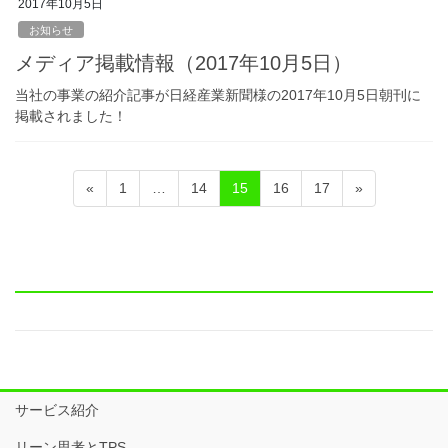
2017年10月5日
お知らせ
メディア掲載情報（2017年10月5日）
当社の事業の紹介記事が日経産業新聞様の2017年10月5日朝刊に
掲載されました！
投
固
固
固
固
固
«
1
…
14
15
16
17
»
稿
定
定
定
定
定
ペ
ペ
ペ
ペ
ペ
ナ
ー
ー
ー
ー
ー
ビ
ジ
ジ
ジ
ジ
ジ
ゲ
ー
シ
ョ
サービス紹介
ン
リーン思考とTPS