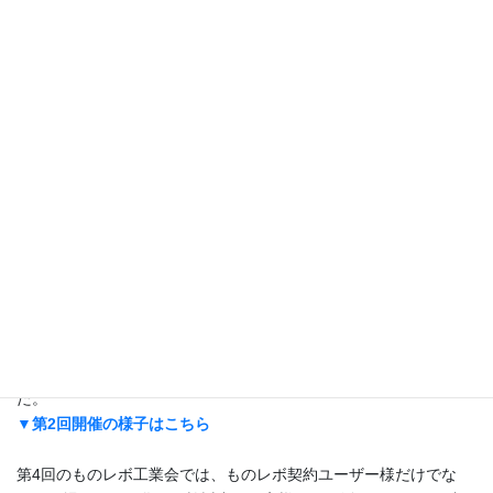
2024年6月21日(金)18:00～20:30に、
もの
レボ
主
催のオフラインイ
ベント「第4回
もの
レボ
工業
会
」
を大阪で開催します
。
遠方の方もいらっしゃるかとは思いますが、
ご都合が合えばお気
軽にご参加いただけますと幸いです。
■
もの
レボ
工業
会
とは
中小製造業の横の繋がりを作る
ことを目的としたオフラインのイ
ベ
ントです。
同業他社と食事や飲み
物
を楽しみながら交流し、
新しい知見とビ
ジネス機
会
を得られます。
過去
もの
レボ
工業
会
では、
約2,000万円の新規取引が成立
しま
し
た。
▼第2回開催の様子はこちら
第4回の
もの
レボ
工業
会
では、
もの
レボ
契約ユーザー様だけでな