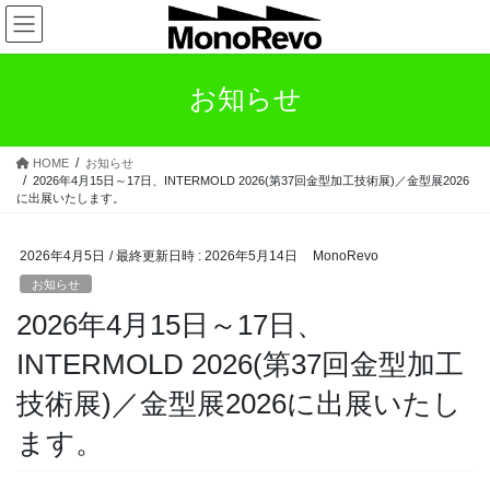
コ
ナ
ン
ビ
テ
ゲ
ン
ー
お知らせ
ツ
シ
へ
ョ
ス
ン
HOME
お知らせ
キ
に
2026年4月15日～17日、INTERMOLD 2026(第37回金型加工技術展)／金型展2026
ッ
移
に出展いたします。
プ
動
2026年4月5日
/ 最終更新日時 :
2026年5月14日
MonoRevo
お知らせ
2026年4月15日～17日、
INTERMOLD 2026(第37回金型加工
技術展)／金型展2026に出展いたし
ます。