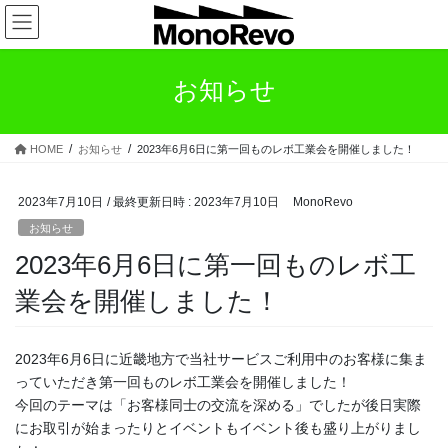
コ
ナ
ン
ビ
テ
ゲ
ン
ー
お知らせ
ツ
シ
へ
ョ
ス
ン
HOME
お知らせ
2023年6月6日に第一回ものレボ工業会を開催しました！
キ
に
ッ
移
プ
動
2023年7月10日
/ 最終更新日時 :
2023年7月10日
MonoRevo
お知らせ
2023年6月6日に第一回ものレボ工
業会を開催しました！
2023年6月6日に近畿地方で当社サービスご利用中のお客様に集ま
っていただき第一回ものレボ工業会を開催しました！
今回のテーマは「お客様同士の交流を深める」でしたが後日実際
にお取引が始まったりとイベントもイベント後も盛り上がりまし