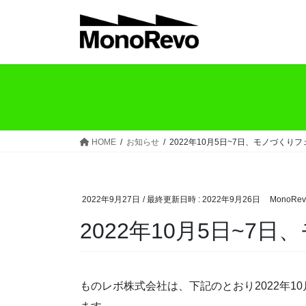
コ
ナ
ン
ビ
テ
ゲ
ン
ー
ツ
シ
へ
ョ
ス
ン
キ
に
ッ
移
HOME
お知らせ
2022年10月5日~7日、モノづくり
プ
動
2022年9月27日
/ 最終更新日時 :
2022年9月26日
MonoRev
2022年10月5日~7
ものレボ株式会社は、下記のとおり2022年1