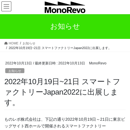
コ
ナ
ン
ビ
テ
ゲ
ン
ー
お知らせ
ツ
シ
へ
ョ
ス
ン
HOME
お知らせ
キ
に
2022年10月19日~21日 スマートファクトリーJapan2022に出展します。
ッ
移
プ
動
2022年10月13日
/ 最終更新日時 :
2022年10月13日
MonoRevo
お知らせ
2022年10月19日~21日 スマートフ
ァクトリーJapan2022に出展しま
す。
ものレボ株式会社は、下記の通り2022年10月19日～21日に東京ビ
ッグサイト西ホールで開催されるスマートファクトリー