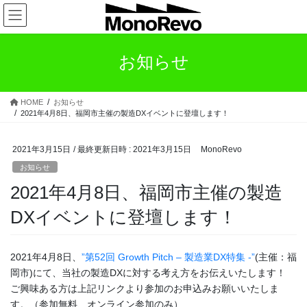
コ
ナ
ン
ビ
テ
ゲ
ン
ー
お知らせ
ツ
シ
へ
ョ
ス
ン
HOME
お知らせ
キ
に
2021年4月8日、福岡市主催の製造DXイベントに登壇します！
ッ
移
プ
動
2021年3月15日
/ 最終更新日時 :
2021年3月15日
MonoRevo
お知らせ
2021年4月8日、福岡市主催の製造
DXイベントに登壇します！
2021年4月8日、
”第52回 Growth Pitch – 製造業DX特集 -”
(主催：福
岡市)にて、当社の製造DXに対する考え方をお伝えいたします！
ご興味ある方は上記リンクより参加のお申込みお願いいたしま
す。（参加無料、オンライン参加のみ）