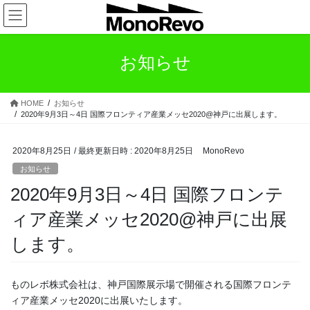
コ
ナ
ン
ビ
テ
ゲ
ン
ー
お知らせ
ツ
シ
へ
ョ
ス
ン
HOME
お知らせ
キ
に
2020年9月3日～4日 国際フロンティア産業メッセ2020@神戸に出展します。
ッ
移
プ
動
2020年8月25日
/ 最終更新日時 :
2020年8月25日
MonoRevo
お知らせ
2020年9月3日～4日 国際フロンテ
ィア産業メッセ2020@神戸に出展
します。
ものレボ株式会社は、神戸国際展示場で開催される国際フロンテ
ィア産業メッセ2020に出展いたします。