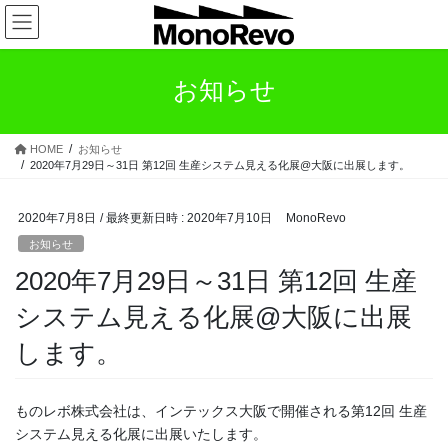
コ
ナ
ン
ビ
テ
ゲ
ン
ー
お知らせ
ツ
シ
へ
ョ
ス
ン
HOME
お知らせ
キ
に
2020年7月29日～31日 第12回 生産システム見える化展@大阪に出展します。
ッ
移
プ
動
2020年7月8日
/ 最終更新日時 :
2020年7月10日
MonoRevo
お知らせ
2020年7月29日～31日 第12回 生産
システム見える化展@大阪に出展
します。
ものレボ株式会社は、インテックス大阪で開催される第12回 生産
システム見える化展に出展いたします。