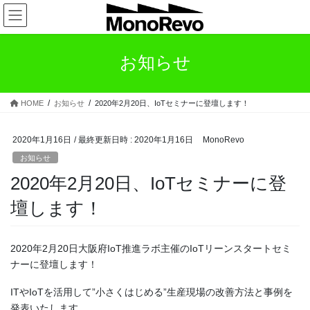
コ
ナ
ン
ビ
テ
ゲ
ン
ー
お知らせ
ツ
シ
へ
ョ
ス
ン
HOME
お知らせ
2020年2月20日、IoTセミナーに登壇します！
キ
に
ッ
移
プ
動
2020年1月16日
/ 最終更新日時 :
2020年1月16日
MonoRevo
お知らせ
2020年2月20日、IoTセミナーに登
壇します！
2020年2月20日大阪府IoT推進ラボ主催のIoTリーンスタートセミ
ナーに登壇します！
ITやIoTを活用して”小さくはじめる”生産現場の改善方法と事例を
発表いたします。