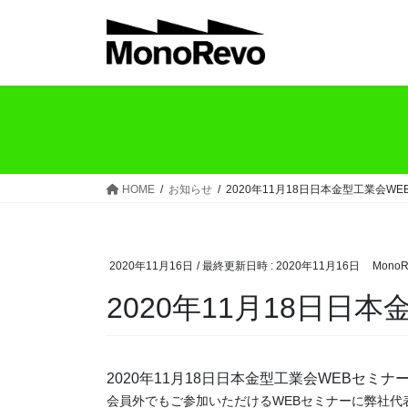
コ
ナ
ン
ビ
テ
ゲ
ン
ー
ツ
シ
へ
ョ
ス
ン
キ
に
ッ
移
HOME
お知らせ
2020年11月18日日本金型工業会W
プ
動
2020年11月16日
/ 最終更新日時 :
2020年11月16日
MonoR
2020年11月18日
2020年11月18日日本金型工業会WEBセミ
会員外でもご参加いただけるWEBセミナーに
弊社代