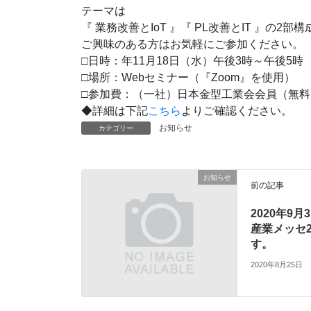
テーマは
『 業務改善とIoT 』『 PL改善とIT 』の2部構成
ご興味のある方はお気軽にご参加ください。
□日時：年11月18日（水）午後3時～午後5時
□場所：Webセミナー（『Zoom』を使用）
□参加費：（一社）日本金型工業会会員（無料）
◆詳細は下記
こちら
よりご確認ください。
お知らせ
カテゴリー
お知らせ
前の記事
2020年9
産業メッセ2
す。
2020年8月25日