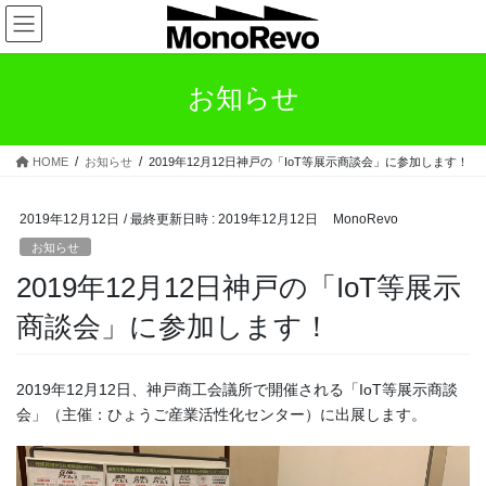
コ
ナ
ン
ビ
テ
ゲ
ン
ー
お知らせ
ツ
シ
へ
ョ
ス
ン
HOME
お知らせ
2019年12月12日神戸の「IoT等展示商談会」に参加します！
キ
に
ッ
移
プ
動
2019年12月12日
/ 最終更新日時 :
2019年12月12日
MonoRevo
お知らせ
2019年12月12日神戸の「IoT等展示
商談会」に参加します！
2019年12月12日、神戸商工会議所で開催される「IoT等展示商談
会」（主催：ひょうご産業活性化センター）に出展します。