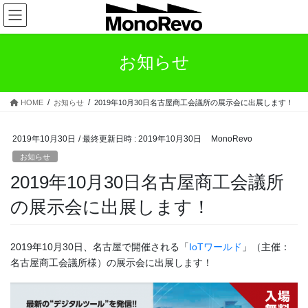
コ
ナ
ン
ビ
テ
ゲ
ン
ー
お知らせ
ツ
シ
へ
ョ
ス
ン
HOME
お知らせ
2019年10月30日名古屋商工会議所の展示会に出展します！
キ
に
ッ
移
プ
動
2019年10月30日
/ 最終更新日時 :
2019年10月30日
MonoRevo
お知らせ
2019年10月30日名古屋商工会議所
の展示会に出展します！
2019年10月30日、名古屋で開催される「
IoTワールド
」（主催：
名古屋商工会議所様）の展示会に出展します！