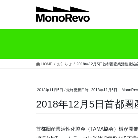
コ
ナ
ン
ビ
テ
ゲ
ン
ー
ツ
シ
へ
ョ
ス
ン
キ
に
ッ
移
HOME
お知らせ
2018年12月5日首都圏産業活性化
プ
動
2018年11月5日
/ 最終更新日時 :
2018年11月5日
MonoRev
2018年12月5日首
首都圏産業活性化協会（TAMA協会）様が開催