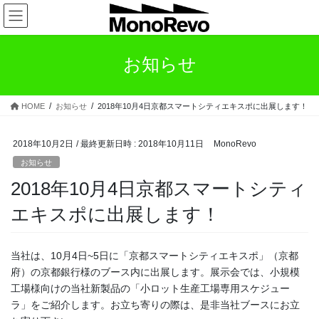
コ
ナ
ン
ビ
テ
ゲ
ン
ー
お知らせ
ツ
シ
へ
ョ
ス
ン
HOME
お知らせ
2018年10月4日京都スマートシティエキスポに出展します！
キ
に
ッ
移
プ
動
2018年10月2日
/ 最終更新日時 :
2018年10月11日
MonoRevo
お知らせ
2018年10月4日京都スマートシティ
エキスポに出展します！
当社は、10月4日~5日に「京都スマートシティエキスポ」（京都
府）の京都銀行様のブース内に出展します。展示会では、小規模
工場様向けの当社新製品の「小ロット生産工場専用スケジュー
ラ」をご紹介します。お立ち寄りの際は、是非当社ブースにお立