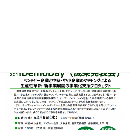
DAY（成果発表会）」（主催：経済産業省 関東経済産業局）にて
ベンチャー企業代表としてパネルディスカッションします。
参加無料なので、経産省の考える最新のベンチャーx中小企業の新
規事業創出の取組みにご興味がある方は是非ご参加ください。
https://www.murc.jp/wp-
content/uploads/2019/01/demoday_20190306.pdf