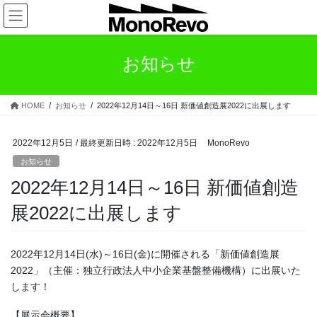
コ
ナ
ン
ビ
テ
ゲ
ン
ー
お知らせ
ツ
シ
へ
ョ
ス
ン
HOME
お知らせ
2022年12月14日～16日 新価値創造展2022に出展します
キ
に
ッ
移
プ
動
2022年12月5日
/ 最終更新日時 :
2022年12月5日
MonoRevo
お知らせ
2022年12月14日～16日 新価値創造
展2022に出展します
2022年12月14日(水)～16日(金)に開催される「新価値創造展
2022」（主催：独立行政法人中小企業基盤整備機構）に出展いた
します！
【展示会概要】