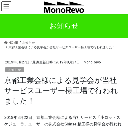
コ
ナ
ン
ビ
テ
ゲ
ン
ー
お知らせ
ツ
シ
へ
ョ
ス
ン
HOME
お知らせ
キ
に
京都工業会様による見学会が当社サービスユーザー様工場で行われました！
ッ
移
プ
動
2019年8月27日
/ 最終更新日時 :
2019年8月27日
MonoRevo
お知らせ
京都工業会様による見学会が当社
サービスユーザー様工場で行われ
ました！
2019年8月22日、京都工業会様による当社サービス「小ロットス
ケジューラ」ユーザーの株式会社Shinsei精工様の見学会が行われ