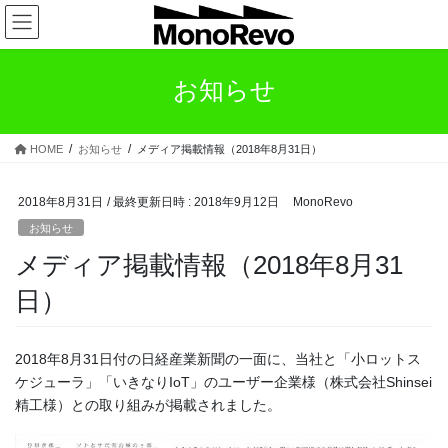
コ
ナ
ン
ビ
テ
ゲ
ン
ー
お知らせ
ツ
シ
へ
ョ
ス
ン
HOME
お知らせ
メディア掲載情報（2018年8月31日）
キ
に
ッ
移
プ
動
2018年8月31日
/ 最終更新日時 :
2018年9月12日
MonoRevo
お知らせ
メディア掲載情報（2018年8月31
日）
2018年8月31日付の日経産業新聞の一面に、当社と「小ロットス
ケジューラ」「いきなりIoT」のユーザー企業様（株式会社Shinsei
精工様）との取り組みが掲載されました。