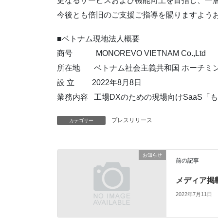
更なるサービスおよび機能向上を目指し、
一
今後とも倍旧のご支援ご指導を賜りますよう
■ベトナム現地法人概要
商号 MONOREVO VIETNAM Co.,Ltd
所在地 ベトナム社会主義共和国 ホーチミ
設 立 2022年8月8日
業務内容 工場DXのための現場向けSaaS「
プレスリリース
カテゴリー
お知らせ
前の記事
メディア掲載
2022年7月11日