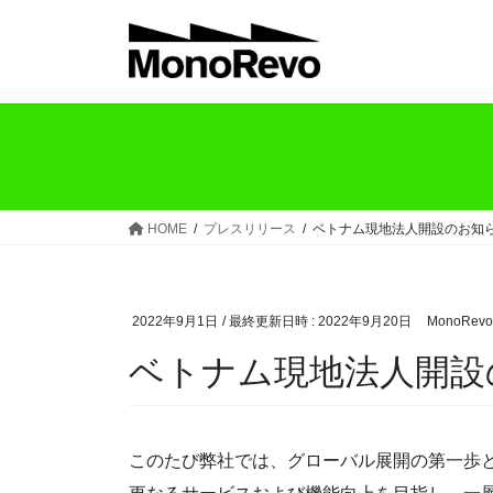
コ
ナ
ン
ビ
テ
ゲ
ン
ー
ツ
シ
へ
ョ
ス
ン
キ
に
ッ
移
HOME
プレスリリース
ベトナム現地法人開設のお知
プ
動
2022年9月1日
/ 最終更新日時 :
2022年9月20日
MonoRevo
ベトナム現地法人開設
このたび弊社では、グローバル展開の第一歩